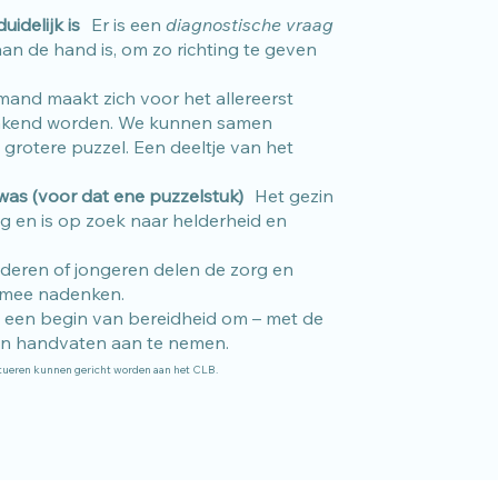
uidelijk is
Er is een
diagnostische vraag
an de hand is, om zo richting te geven
mand maakt zich voor het allereerst
akend worden.
We kunnen samen
grotere puzzel. Een deeltje van het
 was (voor dat ene puzzelstuk)
Het gezin
g en is op zoek naar helderheid en
nderen of jongeren delen de zorg en
n mee nadenken.
 een begin van bereidheid om – met de
 en handvaten aan te nemen.
situeren kunnen gericht worden aan het CLB.