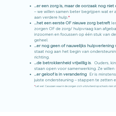
...er een zorg is, maar de oorzaak nog niet d
– we willen samen beter begrijpen wat er a
aan verdere hulp.
*
...het een eerste OF nieuwe zorg betreft
Ie
zorgen OF d
e
zorg/ hulpvraag kan afgeb
inzoomen en focussen op één stuk van de 
geheel.
...er nog geen of nauwelijks hulpverlening
staat nog aan het begin van ondersteunin
richting.
...de betrokkenheid vrijwillig is
. Ouders, ki
staan open voor samenwerking. Ze wille
...er geloof is in verandering
Er is minstens
juiste ondersteuning – stappen te zetten
*
Let wel: Casussen waarin de zorgen zich uitsluitend op schools vlak 